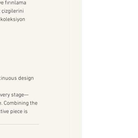
e fırınlama 
çizgilerini 
 koleksiyon 
tinuous design 
 every stage—
e. Combining the 
tive piece is 