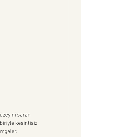
yüzeyini saran 
iriyle kesintisiz 
imgeler.