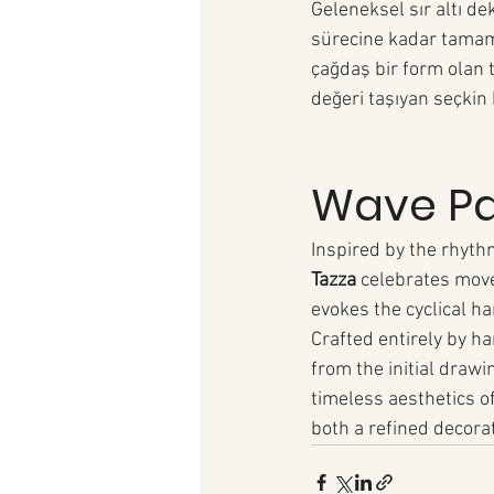
Geleneksel sır altı d
sürecine kadar tamamen
çağdaş bir form olan 
değeri taşıyan seçkin 
Wave Pa
Inspired by the rhythm
Tazza
 celebrates move
evokes the cyclical h
Crafted entirely by h
from the initial draw
timeless aesthetics of
both a refined decorat