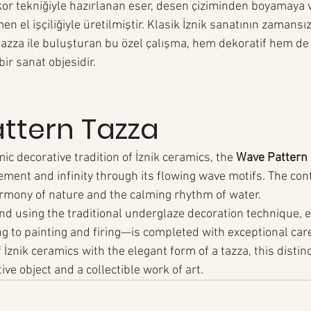
ekor tekniğiyle hazırlanan eser, desen çiziminden boyamaya v
 el işçiliğiyle üretilmiştir. Klasik İznik sanatının zamansız 
tazza ile buluşturan bu özel çalışma, hem dekoratif hem de
bir sanat objesidir.
ttern Tazza
ic decorative tradition of İznik ceramics, the 
Wave Pattern 
ment and infinity through its flowing wave motifs. The con
armony of nature and the calming rhythm of water.
and using the traditional underglaze decoration technique,
ing to painting and firing—is completed with exceptional car
 İznik ceramics with the elegant form of a tazza, this distinc
ive object and a collectible work of art.