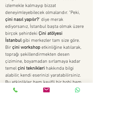
izlemekle kalmayıp bizzat 
deneyimleyebilecek olmalarıdır. "Peki, 
çini nasıl yapılır?
" diye merak 
ediyorsanız, İstanbul başta olmak üzere 
birçok şehirdeki 
Çini atölyesi 
İstanbul
 gibi merkezler tam size göre.
Bir 
çini workshop
 etkinliğine katılarak, 
toprağı şekillendirmekten desen 
çizimine, boyamadan sırlamaya kadar 
temel 
çini teknikleri
 hakkında bilgi 
alabilir, kendi eserinizi yaratabilirsiniz. 
Bu etkinlikler, hem keyifli bir hobi hem 
de özgün bir 
çini hediyelik eşya
 yaratma 
fırsatı sunar. Özellikle, kendi elinizle 
yaptığınız bir 
el yapımı çini 
hediyelik
 parçasının değeri paha 
biçilmezdir. Hatta birçok firma, 
çalışanları için motivasyon artırıcı bir 