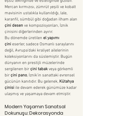
eşsiz tekniğinde ve estetiğinde gizlidir. 
Mercan kırmızısı, zümrüt yeşili ve kobalt 
mavisinin ustalıkla kullanıldığı, lale, 
karanfil, sümbül gibi doğadan ilham alan 
çini desen
 ve kompozisyonları, İznik 
çinisini diğerlerinden ayırır.
Bu dönemde üretilen 
el yapımı 
çini
 eserler, sadece Osmanlı saraylarını 
değil, Avrupa'daki kraliyet ailelerinin 
koleksiyonlarını da süslemiştir. Bugün 
dünyanın en prestijli müzelerinde 
sergilenen bir 
çini tabak
 veya görkemli 
bir 
çini pano
, İznik'in sanattaki evrensel 
gücünün kanıtıdır. Bu gelenek, 
Kütahya 
çinisi
 ile devam ederek günümüze kadar 
ulaşmış ve yaşamaya devam etmiştir.
Modern Yaşamın Sanatsal 
Dokunuşu: Dekorasyonda 