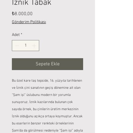
İznik Tabak
Fiyat
₺8.000,00
Gönderim Politikası
Adet
*
Sepete Ekle
Bu özel kare taş tepside, 16. yüzyıla tarihlenen
ve İznik çini sanatının geçiş dönemine ait olan
“Şam işi” üslubunu modern bir yorumla
sunuyoruz. İznik kazılarında bulunan çok
sayıda örnek, bu çinilerin üretim merkezinin
İznik olduğunu açıkça ortaya koymuştur. Ancak
bu eserlerin benzer renkteki örneklerinin
Şam’da da görülmesi nedeniyle “Şam işi” adıyla