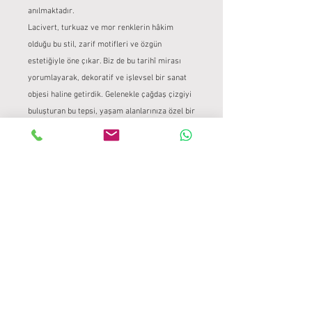
anılmaktadır.
Lacivert, turkuaz ve mor renklerin hâkim
olduğu bu stil, zarif motifleri ve özgün
estetiğiyle öne çıkar. Biz de bu tarihî mirası
yorumlayarak, dekoratif ve işlevsel bir sanat
objesi haline getirdik. Gelenekle çağdaş çizgiyi
buluşturan bu tepsi, yaşam alanlarınıza özel bir
dokunuş katacak. iznik tabakİznik Tabak
ÜRÜN BİLGİLERİ
26 cm kare taş tepsi üzerine geleneksel
ÜRÜN VE PARA İADE POLİTİKASI
çini yöntemleri ile aktarılmıştır.
Tamamen el yapımıdır.
Ürün ve Para İadesi Politikası
GÖNDERİM BİLGİLERİ
Çini Project – El Yapımı Eserler için
Geçerlidir
Çini Project – Güvenli ve Özenli Teslimat
Çini Project olarak, her biri el emeğiyle
Süreci
üretilen özel eserlerimizi sizlerle
Çini Project olarak, her biri el emeğiyle
güvenli şekilde buluşturmak için azami