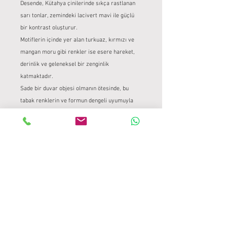
Desende, Kütahya çinilerinde sıkça rastlanan
sarı tonlar, zemindeki lacivert mavi ile güçlü
bir kontrast oluşturur.
Motiflerin içinde yer alan turkuaz, kırmızı ve
mangan moru gibi renkler ise esere hareket,
derinlik ve geleneksel bir zenginlik
katmaktadır.
Sade bir duvar objesi olmanın ötesinde, bu
tabak renklerin ve formun dengeli uyumuyla
klasikle çağdaş arasında bir köprü
kurar.Kütahya Desen Tabak
ÜRÜN BİLGİLERİ
40 cm çapında tabak üzerine geleneksel
ÜRÜN VE PARA İADE POLİTİKASI
çini yöntemleri ile aktarılmıştır.
Tamamen el yapımıdır.
Ürün ve Para İadesi Politikası
GÖNDERİM BİLGİLERİ
Çini Project – El Yapımı Eserler için
Geçerlidir