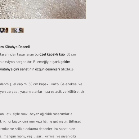
1. Kargolama Süresi
Ürünlerimiz kırılma
Siparişleriniz, üre
paketlenmektedir.
3–5 iş günü içinde k
Siparişinizi teslim 
Hazır stok ürünlerd
yanında paketi açar
Özel üretim veya ki
Üründe kırık, çatla
süresi, ürün açıklam
tutturunuz.
Tutanak tutulmadan 
ım Kütahya Desenli
2. Kargo Firması ve Ta
veya değişim işlem
tarafından tasarlanan bu
özel kapaklı küp
, 50 cm
Türkiye içi gönderi
yapılmaktadır.
oleksiyon parçasıdır. El emeğiyle
çark çekim
2. Hasarlı Ürün Durum
Siparişiniz kargoya 
Kütahya çini sanatının özgün desenleri
titizlikle
Tutanakla belgelenm
numarası SMS ve e-p
içinde iletişime ge
Takip bilgileriyle 
Bu durumda ürününü
üslenmiş, el yapımı 50 cm kapaklı vazo. Geleneksel ve
zaman izleyebilirsi
değiştirilecek veya 
on parçası, yaşam alanlarınıza estetik ve kültürel bir
3. Ambalaj ve Güvenlik
3. Cayma Hakkı ve İade
Tüm ürünlerimiz, kı
6502 Sayılı Tüketi
ambalajlarla paketl
nlı etkisiyle mavi-beyaz ağırlıklı tasarımlarla
kapsamında, ürün te
Ambalajlama süreci
 ikinci büyük çini merkezi hâline gelmiştir. Bitkisel
cayma hakkınızı kul
ulaşmasını sağlama
ormlar ve stilize dokuma desenleri bu sanatın en
Ancak, kişiye özel 
cayma hakkı geçerli
az, mangan moru, yeşil, sarı, kırmızı ve siyah gibi