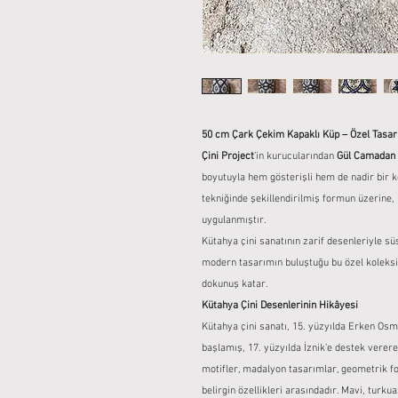
50 cm Çark Çekim Kapaklı Küp – Özel Tasar
Çini Project
’in kurucularından
Gül Camadan
boyutuyla hem gösterişli hem de nadir bir k
tekniğinde şekillendirilmiş formun üzerine,
uygulanmıştır.
Kütahya çini sanatının zarif desenleriyle s
modern tasarımın buluştuğu bu özel koleksiy
dokunuş katar.
Kütahya Çini Desenlerinin Hikâyesi
Kütahya çini sanatı, 15. yüzyılda Erken Osma
başlamış, 17. yüzyılda İznik’e destek vererek
motifler, madalyon tasarımlar, geometrik f
belirgin özellikleri arasındadır. Mavi, turku