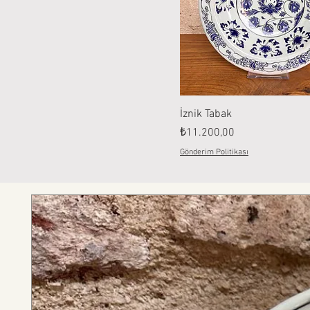
İznik Tabak
Fiyat
₺11.200,00
Gönderim Politikası