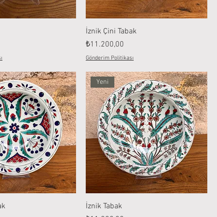
İznik Çini Tabak
Fiyat
₺11.200,00
ı
Gönderim Politikası
Yeni
ak
İznik Tabak