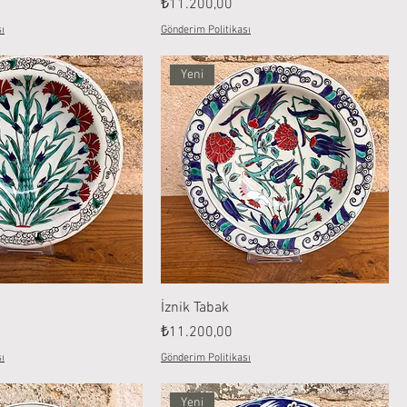
Fiyat
₺11.200,00
ı
Gönderim Politikası
Yeni
İznik Tabak
Fiyat
₺11.200,00
ı
Gönderim Politikası
Yeni