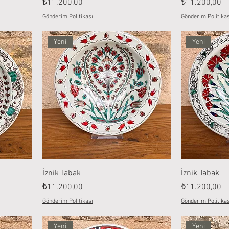
Fiyat
Fiyat
₺11.200,00
₺11.200,00
Gönderim Politikası
Gönderim Politikas
Yeni
Yeni
İznik Tabak
İznik Tabak
Fiyat
Fiyat
₺11.200,00
₺11.200,00
Gönderim Politikası
Gönderim Politikas
Yeni
Yeni