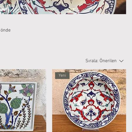
n önde
bje
Sırala:
Önerilen
Yeni