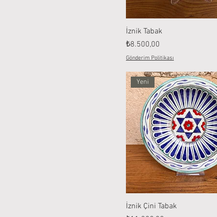
İznik Tabak
Fiyat
₺8.500,00
Gönderim Politikası
Yeni
İznik Çini Tabak