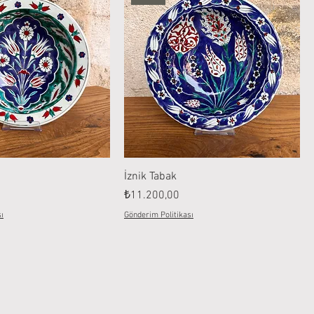
İznik Tabak
Fiyat
₺11.200,00
ı
Gönderim Politikası