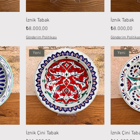
İznik Tabak
İznik Tabak
Fiyat
Fiyat
₺8.000,00
₺8.000,00
Gönderim Politikası
Gönderim Politikas
Yeni
Yeni
İznik Çini Tabak
İznik Çini Tab