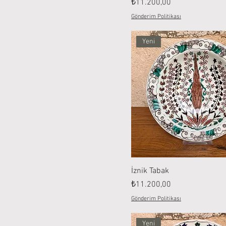
Fiyat
₺11.200,00
Gönderim Politikası
Yeni
İznik Tabak
Fiyat
₺11.200,00
Gönderim Politikası
Yeni