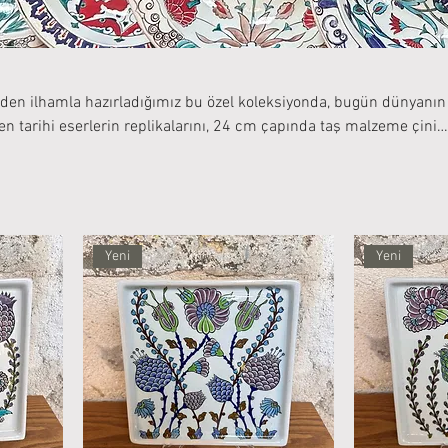
inden ilhamla hazırladığımız bu özel koleksiyonda, bugün dünyanı
n tarihi eserlerin replikalarını, 24 cm çapında taş malzeme çini
m
buluyor. El işçiliğiyle tamamlanan bu tabaklar, hem dekoratif bir o
verler, koleksiyonerler ve özgün
bir seçki sunar.
Yeni
Yeni