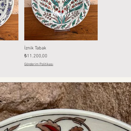
İznik Tabak
Fiyat
₺11.200,00
Gönderim Politikası