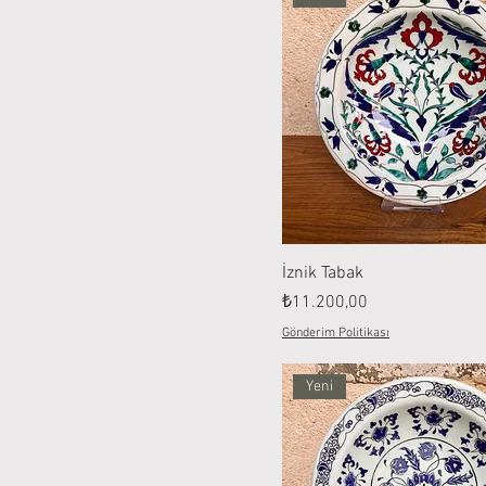
İznik Tabak
Fiyat
₺11.200,00
Gönderim Politikası
Yeni