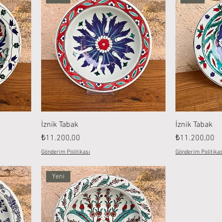
İznik Tabak
İznik Tabak
Fiyat
Fiyat
₺11.200,00
₺11.200,00
Gönderim Politikası
Gönderim Politikas
Yeni